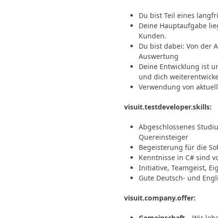
Du bist Teil eines langf
Deine Hauptaufgabe lieg
Kunden.
Du bist dabei: Von der 
Auswertung
Deine Entwicklung ist u
und dich weiterentwicke
Verwendung von aktuell
visuit.testdeveloper.skills:
Abgeschlossenes Studium
Quereinsteiger
Begeisterung für die So
Kenntnisse in C# sind vo
Initiative, Teamgeist, 
Gute Deutsch- und Engl
visuit.company.offer:
Gemeinschaft
– Wir leb