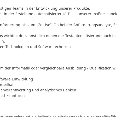
ristigen Teams in der Entwicklung unserer Produkte.
t in der Erstellung automatisierter UI-Tests unserer maßgeschne
Anforderung bis zum „Go Live“. Ob bei der Anforderungsanalyse, Ers
ns wichtig: du kannst dich neben der Testautomatisierung auch i
ln.
en Technologien und Softwaretechniken
 der Informatik oder vergleichbare Ausbildung / Qualifikation wi
ftware-Entwicklung
rteilhaft
Eigenverantwortung und analytisches Denken
ischkenntnisse
en Teamgeist und ein kollegiales Miteinander bis zur Geschäftsfü