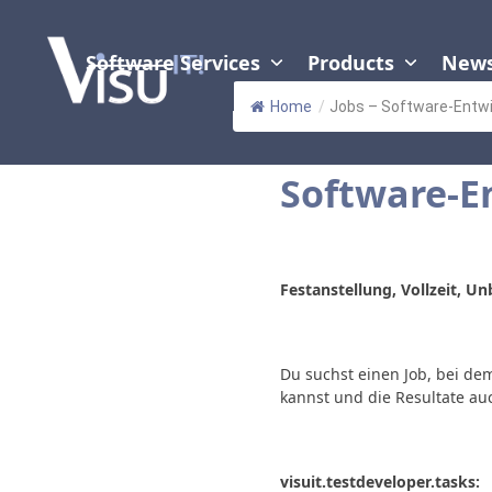
Skip
to
content
Software Services
Products
New
Home
/
Jobs – Software-Entwi
Software-E
Festanstellung, Vollzeit, Un
Du suchst einen Job, bei de
kannst und die Resultate auc
visuit.testdeveloper.tasks: