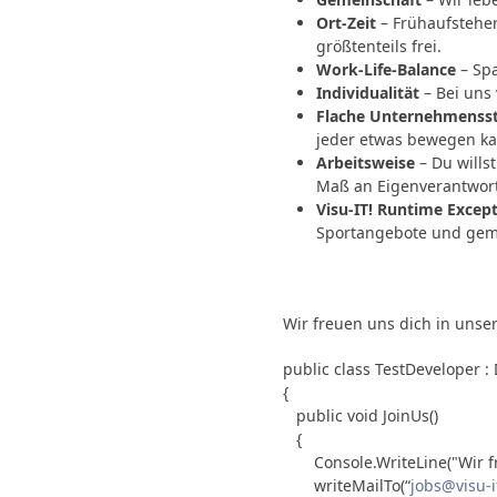
Ort-Zeit
– Frühaufsteher
größtenteils frei.
Work-Life-Balance
– Spa
Individualität
– Bei uns
Flache Unternehmenss
jeder etwas bewegen k
Arbeitsweise
– Du wills
Maß an Eigenverantwort
Visu-IT! Runtime Excep
Sportangebote und gem
Wir freuen uns dich in uns
public class TestDeveloper : 
{

   public void JoinUs()

   {

       Console.WriteLine("Wir freuen uns, dich ins Team zu holen!");

       writeMailTo(“
jobs@visu-i